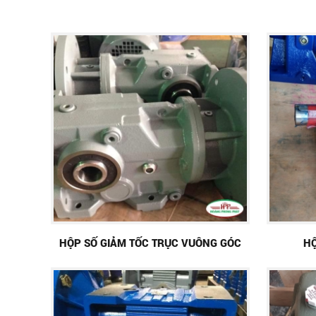
HỘP SỐ GIẢM TỐC TRỤC VUÔNG GÓC
HỘ