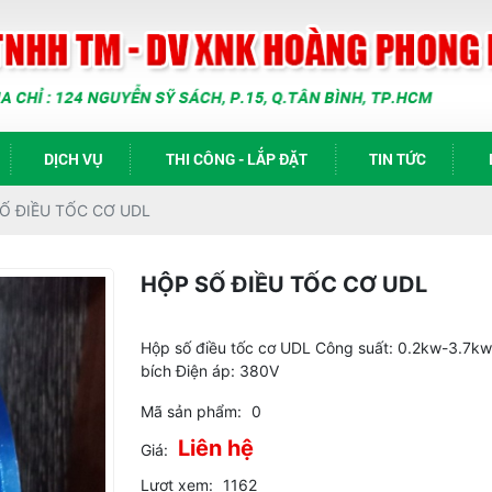
DỊCH VỤ
THI CÔNG - LẮP ĐẶT
TIN TỨC
Ố ĐIỀU TỐC CƠ UDL
HỘP SỐ ĐIỀU TỐC CƠ UDL
Hộp số điều tốc cơ UDL Công suất: 0.2kw-3.7kw 
bích Điện áp: 380V
Mã sản phẩm:
0
Liên hệ
Giá:
Lượt xem:
1162