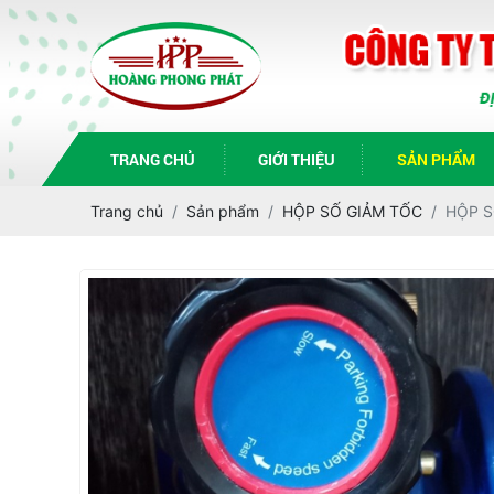
TRANG CHỦ
GIỚI THIỆU
SẢN PHẨM
Trang chủ
Sản phẩm
HỘP SỐ GIẢM TỐC
HỘP S