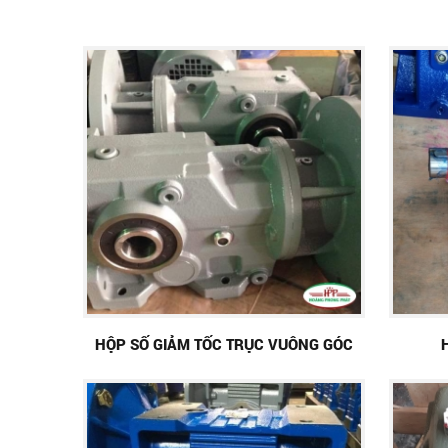
HỘP SỐ GIẢM TỐC TRỤC VUÔNG GÓC