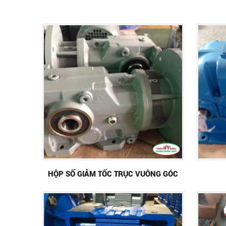
HỘP SỐ GIẢM TỐC TRỤC VUÔNG GÓC